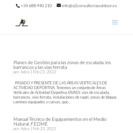
+34 688 940 210
info@a2consultoriaoutdoor.es
Planes de Gestión para las zonas de escalada, los
barrancos y las vías ferrata
por
Ados
|
Feb 23, 2022
PASADO Y PRESENTE DE LAS ÁREAS VERTICALES DE
ACTIVIDAD DEPORTIVA. Tenemos un conjunto de Áreas
Verticales de Actividad Deportiva (AVAD): vías de escalada,
barrancos, vías ferrata, instalaciones de rapel, zonas de bloque,
caminos equipados y cuevas, que...
Manual Técnico de Equipamientos en el Medio
Natural. FEDME
por
Ados
|
Feb 23, 2022