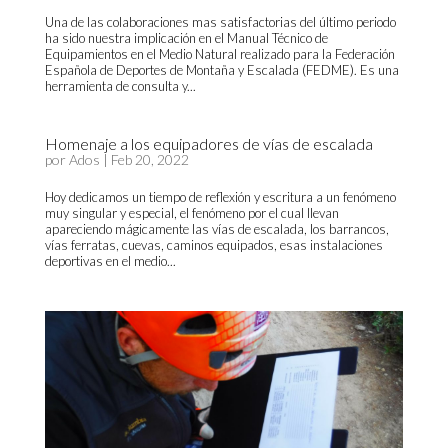
Una de las colaboraciones mas satisfactorias del último periodo
ha sido nuestra implicación en el Manual Técnico de
Equipamientos en el Medio Natural realizado para la Federación
Española de Deportes de Montaña y Escalada (FEDME). Es una
herramienta de consulta y...
Homenaje a los equipadores de vías de escalada
por
Ados
|
Feb 20, 2022
Hoy dedicamos un tiempo de reflexión y escritura a un fenómeno
muy singular y especial, el fenómeno por el cual llevan
apareciendo mágicamente las vías de escalada, los barrancos,
vías ferratas, cuevas, caminos equipados, esas instalaciones
deportivas en el medio...