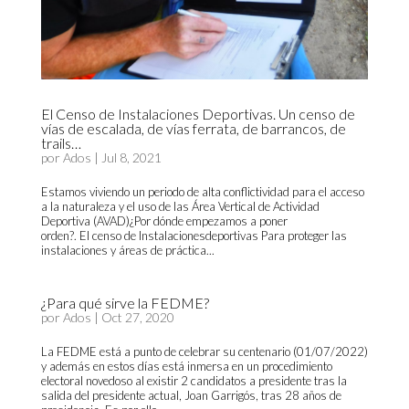
El Censo de Instalaciones Deportivas. Un censo de
vías de escalada, de vías ferrata, de barrancos, de
trails…
por
Ados
|
Jul 8, 2021
Estamos viviendo un periodo de alta conflictividad para el acceso
a la naturaleza y el uso de las Área Vertical de Actividad
Deportiva (AVAD)¿Por dónde empezamos a poner
orden?. El censo de Instalacionesdeportivas Para proteger las
instalaciones y áreas de práctica...
¿Para qué sirve la FEDME?
por
Ados
|
Oct 27, 2020
La FEDME está a punto de celebrar su centenario (01/07/2022)
y además en estos días está inmersa en un procedimiento
electoral novedoso al existir 2 candidatos a presidente tras la
salida del presidente actual, Joan Garrigós, tras 28 años de