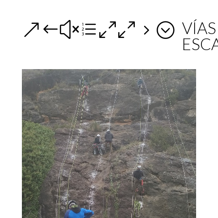
VÍAS
&#xe005;
ESC