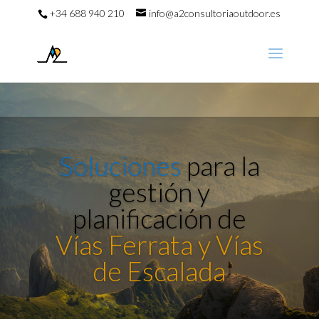
+34 688 940 210
info@a2consultoriaoutdoor.es
Soluciones
para la
Promoción de
gestión y
planificación
de
Vías Ferrata y Vías
la
de Escalada
naturaleza.