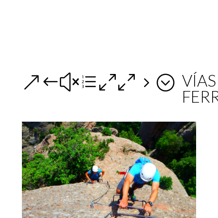
VÍAS
&#xe005;
FER