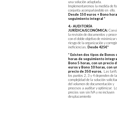
una solución adaptada.
Implementaremos la medida de f
conjunta acompañándote en ello.
Desde 150 euros + Bono hora
seguimiento
integral *
4.- AUDITORÍA
JURÍDICA/ECONÓMICA:
Consi
la revisión de documentos y proce
con el doble objetivo de minimizar 
riesgo de la organización y corregi
ineficiencias.
Desde 425€*
* Existen dos tipos de Bonos 
horas de seguimiento integra
Bono 5 horas, con un precio 
euros y Bono 10 horas, con u
precio de 350 euros.
Las tarif
los puntos 2, 3 y 4 dependen de la
complejidad de la solución solicita
del volumen de documentación y
procesos a auditar y optimizar. L
precios son sin IVA y no incluyen
desplazamiento