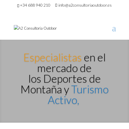
+34 688 940 210
info@a2consultoriaoutdoor.es
Especialistas
en el
mercado de
los
Deportes de
Montaña y
Turismo
Activo,