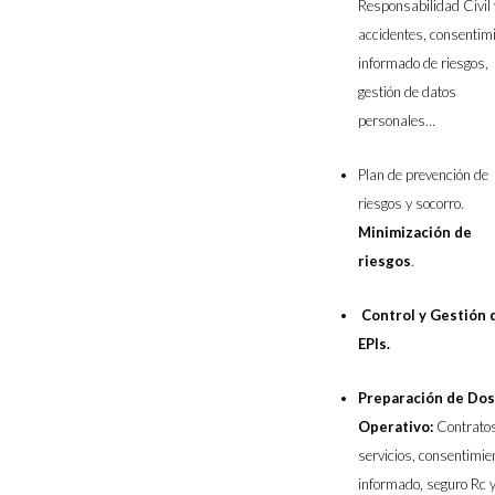
Responsabilidad Civil 
accidentes, consentim
informado de riesgos,
gestión de datos
personales…
Plan de prevención de
riesgos y socorro.
Minimización de
riesgos
.
Control y Gestión 
EPIs.
Preparación de Dos
Operativo:
Contrato
servicios, consentimie
informado, seguro Rc 