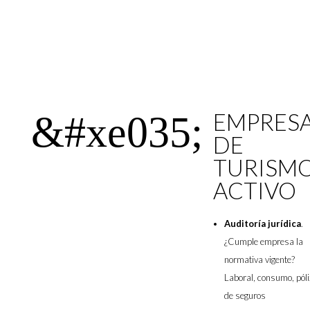
EMPRES
&#xe035;
DE
TURISM
ACTIVO
Auditoría jurídica
.
¿Cumple empresa la
normativa vigente?
Laboral, consumo, pól
de seguros