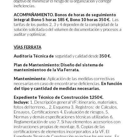
objetivo de minimizar el riesgo de la organización y corregir
ineficiencias.
ACOMPAÑAMIENTO. Bonos de horas de seguimiento
integral: Bono 5 horas 185 €, Bono 10 horas 350 €.
Las
tarifas de los puntos 2, 3 y 4 dependen de la complejidad de la
solución solicitada o del volumen de documentación y procesos a
auditar y optimizar.
VÍAS FERRATA
Auditoría Técnica de
seguridad y calidad desde
350 €.
Plan de Mantenimiento: Diseño del sistema de
mantenimientoo de la Vía Ferrata.
Mantenimiento
: Aplicación de las medidas correctivas
necesarias en caso de encontrarse deficiencias.
En función
del tipo y cantidad de medidas necesarias.
Expediente Técnico de Construcción 1250 €.
Incluye:
1. Descripción general VF: itinerario, materiales,
fotos del terreno… 2. Esquema 3. Registros: de Cálculos,
Ensayos, Certificaciones 4. Evaluación de riesgos. 5.
Normas y demás especificaciones técnicas utilizadas 6.
Reglamentación de uso 7. Si hay elementos accesorios con
instrucciones propias de montaje. 8. Copias de las
certificaciones de elementos incorporados a la VF.
El
Expediente Técnico de Construcción no incluye los ensayos. Es