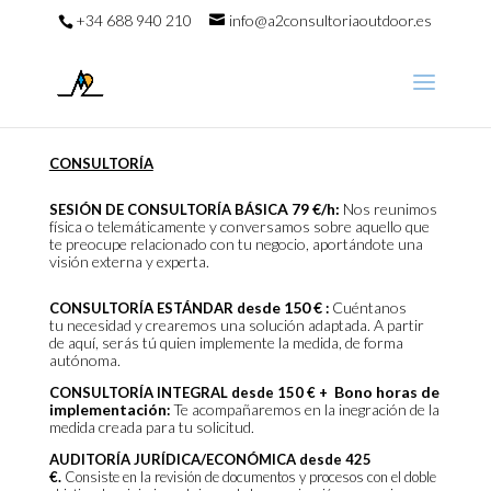
+34 688 940 210
info@a2consultoriaoutdoor.es
CONSULTORÍA
A
79 €/h
:
Nos reunimos
SESIÓN DE CONSULTORÍA BÁSIC
física o telemáticamente y conversamos sobre aquello que
te preocupe relacionado con tu negocio, aportándote una
visión externa y experta.
esde 150 €
Cuéntanos
CONSULTORÍA ESTÁNDAR d
:
tu necesidad y crearemos una solución adaptada. A partir
de aquí, serás tú quien implemente la medida, de forma
autónoma.
Bono horas de
CONSULTORÍA INTEGRAL desde 150 € +
implementación
Te acompañaremos en la inegración de la
:
medida creada para tu solicitud.
AUDITORÍA JURÍDICA/ECONÓMICA desde 425
€.
Consiste en la revisión de documentos y procesos con el doble