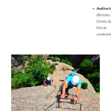
Auditorí
diferentes
Diseño, Ej
Plan de
mantenimi