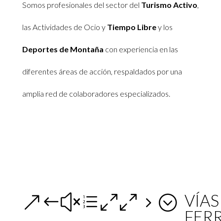
S
omos profesionales del sector del
Turismo Activo
,
las Actividades de Ocio y
Tiempo Libre
y los
Deportes de Montaña
con experiencia en las
diferentes áreas de acción, respaldados por una
amplia red de colaboradores especializados.
VÍAS
&#xe005;
FER