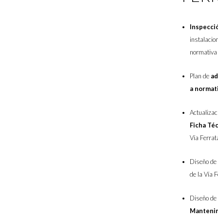
Inspecci
instalacio
normativ
Plan de
ad
a normat
Actualizac
Ficha Té
Vía Ferrat
Diseño de 
de la Vía F
Diseño de
Manteni