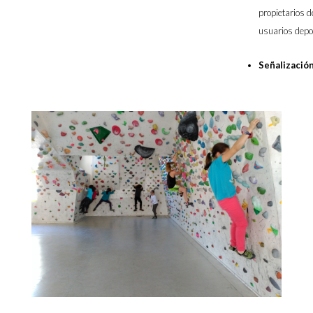
propietarios 
usuarios depo
Señalizació