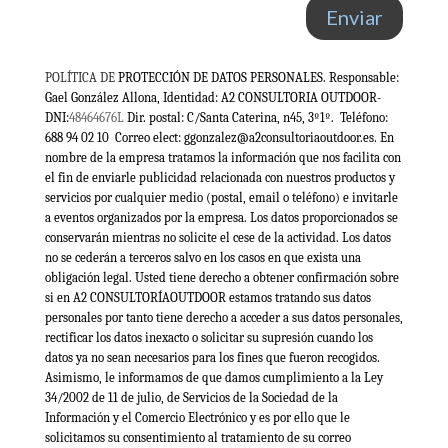
Enviar
POLÍTICA DE
PROTECCIÓN DE DATOS PERSONALES. Responsable:
Gael González Allona, Identidad: A2 CONSULTORIA OUTDOOR-
DNI:
48464676L
Dir. postal: C/Santa Caterina, n45, 3º1º. Teléfono:
688 94 02 10 Correo elect: ggonzalez@a2consultoriaoutdoor.es. En
nombre de la empresa tratamos la información que nos facilita con
el fin de enviarle publicidad relacionada con nuestros productos y
servicios por cualquier medio (postal, email o teléfono) e invitarle
a eventos organizados por la empresa. Los datos proporcionados se
conservarán mientras no solicite el cese de la actividad. Los datos
no se cederán a terceros salvo en los casos en que exista una
obligación legal. Usted tiene derecho a obtener confirmación sobre
si en A2 CONSULTORÍAOUTDOOR estamos tratando sus datos
personales por tanto tiene derecho a acceder a sus datos personales,
rectificar los datos inexacto o solicitar su supresión cuando los
datos ya no sean necesarios para los fines que fueron recogidos.
Asimismo, le informamos de que damos cumplimiento a la Ley
34/2002 de 11 de julio, de Servicios de la Sociedad de la
Información y el Comercio Electrónico y es por ello que le
solicitamos su consentimiento al tratamiento de su correo