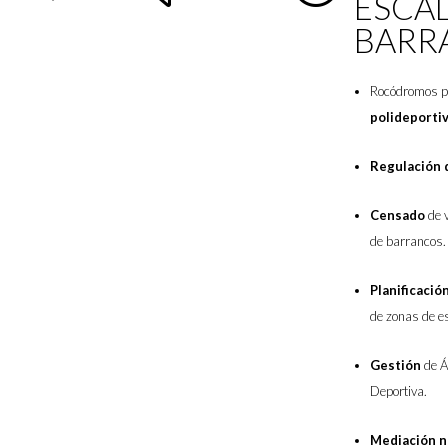
ESCA
BARR
Rocódromos 
polideportiv
Regulación 
Censado
de 
de barrancos.
Planificació
de zonas de e
Gestión
de Á
Deportiva.
Mediación n