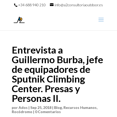
+34 688 940 210
info@a2consultoriaoutdoor.es
Entrevista a
Guillermo Burba, jefe
de equipadores de
Sputnik Climbing
Center. Presas y
Personas II.
por
Ados
|
Sep 25, 2018
|
Blog
,
Recursos Humanos
,
Rocódromo
|
0 Comentarios