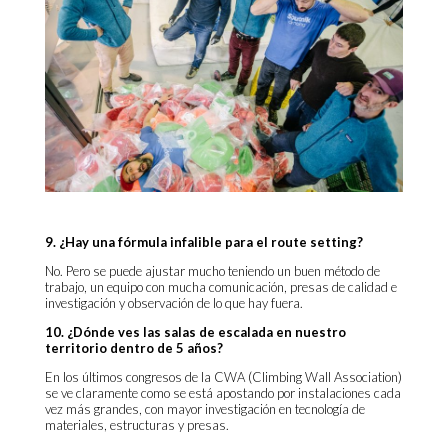
9. ¿Hay una fórmula infalible para el route setting?
No. Pero se puede ajustar mucho teniendo un buen método de
trabajo, un equipo con mucha comunicación, presas de calidad e
investigación y observación de lo que hay fuera.
10. ¿Dónde ves las salas de escalada en nuestro
territorio dentro de 5 años?
En los últimos congresos de la CWA (Climbing Wall Association)
se ve claramente como se está apostando por instalaciones cada
vez más grandes, con mayor investigación en tecnología de
materiales, estructuras y presas.