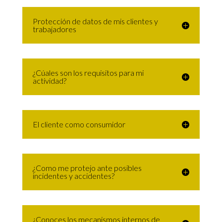
Protección de datos de mis clientes y
trabajadores
¿Cúales son los requisitos para mi
actividad?
El cliente como consumidor
¿Como me protejo ante posibles
incidentes y accidentes?
¿Conoces los mecanismos internos de