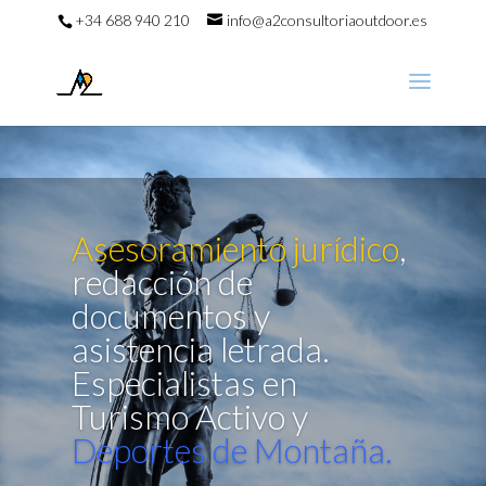
+34 688 940 210
info@a2consultoriaoutdoor.es
Asesoramiento jurídico
,
redacción de
documentos y
asistencia letrada.
Especialistas en
Turismo Activo y
Deportes de Montaña.