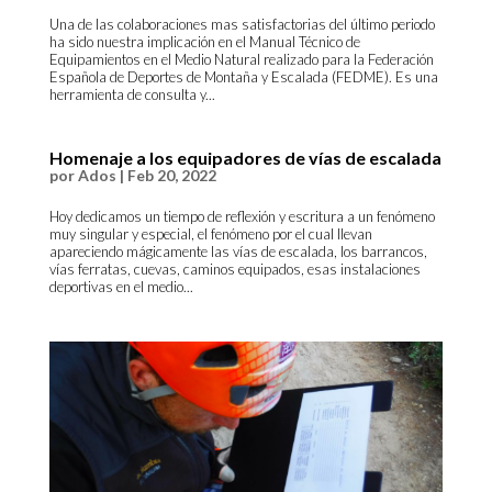
Una de las colaboraciones mas satisfactorias del último periodo
ha sido nuestra implicación en el Manual Técnico de
Equipamientos en el Medio Natural realizado para la Federación
Española de Deportes de Montaña y Escalada (FEDME). Es una
herramienta de consulta y...
Homenaje a los equipadores de vías de escalada
por
Ados
|
Feb 20, 2022
Hoy dedicamos un tiempo de reflexión y escritura a un fenómeno
muy singular y especial, el fenómeno por el cual llevan
apareciendo mágicamente las vías de escalada, los barrancos,
vías ferratas, cuevas, caminos equipados, esas instalaciones
deportivas en el medio...