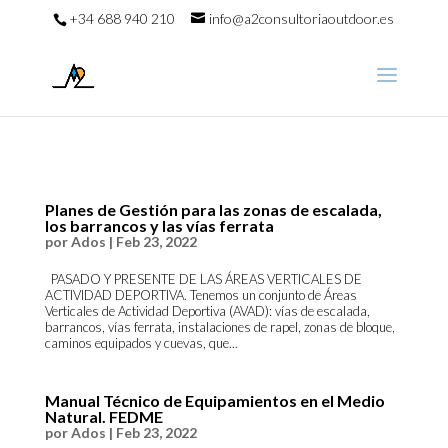
+34 688 940 210
info@a2consultoriaoutdoor.es
Planes de Gestión para las zonas de escalada,
los barrancos y las vías ferrata
por
Ados
|
Feb 23, 2022
PASADO Y PRESENTE DE LAS ÁREAS VERTICALES DE
ACTIVIDAD DEPORTIVA. Tenemos un conjunto de Áreas
Verticales de Actividad Deportiva (AVAD): vías de escalada,
barrancos, vías ferrata, instalaciones de rapel, zonas de bloque,
caminos equipados y cuevas, que...
Manual Técnico de Equipamientos en el Medio
Natural. FEDME
por
Ados
|
Feb 23, 2022