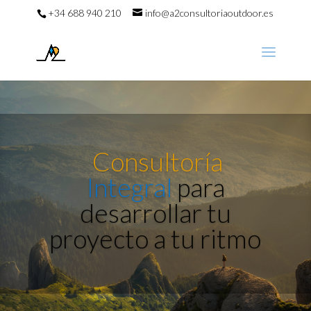
+34 688 940 210
info@a2consultoriaoutdoor.es
Promoción de
la
naturaleza.