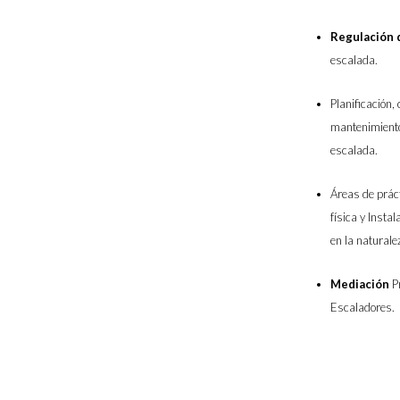
Regulación 
escalada.
Planificación, 
mantenimiento
escalada.
Áreas de práct
física y Insta
en la naturale
Mediación
Pr
Escaladores.