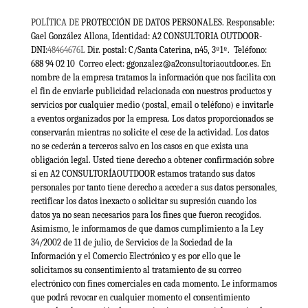
POLÍTICA DE
PROTECCIÓN DE DATOS PERSONALES. Responsable:
Gael González Allona, Identidad: A2 CONSULTORIA OUTDOOR-
DNI:
48464676L
Dir. postal: C/Santa Caterina, n45, 3º1º. Teléfono:
688 94 02 10 Correo elect: ggonzalez@a2consultoriaoutdoor.es. En
nombre de la empresa tratamos la información que nos facilita con
el fin de enviarle publicidad relacionada con nuestros productos y
servicios por cualquier medio (postal, email o teléfono) e invitarle
a eventos organizados por la empresa. Los datos proporcionados se
conservarán mientras no solicite el cese de la actividad. Los datos
no se cederán a terceros salvo en los casos en que exista una
obligación legal. Usted tiene derecho a obtener confirmación sobre
si en A2 CONSULTORÍAOUTDOOR estamos tratando sus datos
personales por tanto tiene derecho a acceder a sus datos personales,
rectificar los datos inexacto o solicitar su supresión cuando los
datos ya no sean necesarios para los fines que fueron recogidos.
Asimismo, le informamos de que damos cumplimiento a la Ley
34/2002 de 11 de julio, de Servicios de la Sociedad de la
Información y el Comercio Electrónico y es por ello que le
solicitamos su consentimiento al tratamiento de su correo
electrónico con fines comerciales en cada momento. Le informamos
que podrá revocar en cualquier momento el consentimiento