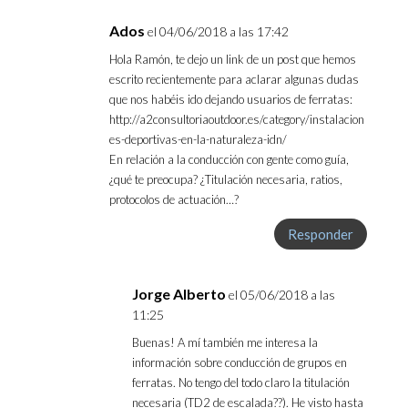
Ados
el 04/06/2018 a las 17:42
Hola Ramón, te dejo un link de un post que hemos
escrito recientemente para aclarar algunas dudas
que nos habéis ido dejando usuarios de ferratas:
http://a2consultoriaoutdoor.es/category/instalacion
es-deportivas-en-la-naturaleza-idn/
En relación a la conducción con gente como guía,
¿qué te preocupa? ¿Titulación necesaria, ratios,
protocolos de actuación…?
Responder
Jorge Alberto
el 05/06/2018 a las
11:25
Buenas! A mí también me interesa la
información sobre conducción de grupos en
ferratas. No tengo del todo claro la titulación
necesaria (TD2 de escalada??). He visto hasta