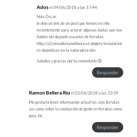
Ados
el 04/06/2018 a las 17:44
Hola Óscar,
te dejo un link de un post que hemos escrito
recientemente para aclarar algunas dudas que nos
habéis ido dejando usuarios de ferratas:
http://a2consultoriaoutdoor.es/category/instalacion
es-deportivas-en-la-naturaleza-idn/
Saludos y gracias por tu comentario 🙂
Responder
Ramon Bellera Riu
el 03/06/2018 a las 23:39
Me gustaría tener información actual las vias ferratas
asi como sobre la conducción de gente en ferratas como
guia, etc.
Responder