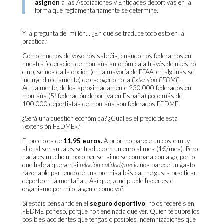
asignen
a las Asociaciones y Entidades deportivas en la
forma que reglamentariamente se determine.
Y la pregunta del millón… ¿En qué se traduce todo esto en la
práctica?
Como muchos de vosotros sabréis, cuando nos federamos en
nuestra federación de montaña autonómica a través de nuestro
club, se nos da la opción (en la mayoría de FFAA, en algunas se
incluye directamente) de escoger o no la
Extensión FEDME
.
Actualmente, de los aproximadamente 230.000 federados en
montaña (
5ª federación deportiva en España
) poco más de
100.000 deportistas de montaña son federados FEDME.
¿Será una cuestión económica? ¿Cuál es el precio de esta
«extensión FEDME»?
El precio es de
11,95
euros.
A priori no parece un coste muy
alto, al ser anuales se traduce en un euro al mes (1€/mes). Pero
nada es mucho ni poco per se, si no se compara con algo, por lo
que habrá que ver si
relación calidad/precio
nos parece un gasto
razonable partiendo de una
premisa básica:
me gusta practicar
deporte en la montaña… Así que, ¿qué puede hacer este
organismo por mí o la gente como yo?
Si estáis pensando en el
seguro deportivo
, no os federéis en
FEDME por eso, porque no tiene nada que ver. Quien te cubre los
posibles accidentes que tengas o posibles indemnizaciones que