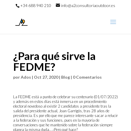
+34 688 940 210
info@a2consultoriaoutdoor.es
¿Para qué sirve la
FEDME?
por
Ados
|
Oct 27, 2020
|
Blog
|
0 Comentarios
La FEDME está a punto de celebrar su centenario (01/07/2022)
y además en estos días está inmersa en un procedimiento
electoral novedoso al existir 2 candidatos a presidente tras la
salida del presidente actual, Joan Garrigós, tras 28 años de
presidencia. Es por ello que me parece interesante sacar a relucir
a la federación y sus funciones, pues en la mayoría de
conversaciones que he mantenido sobre la federación siempre
planea la misma duda… ¿Pero qué hace?