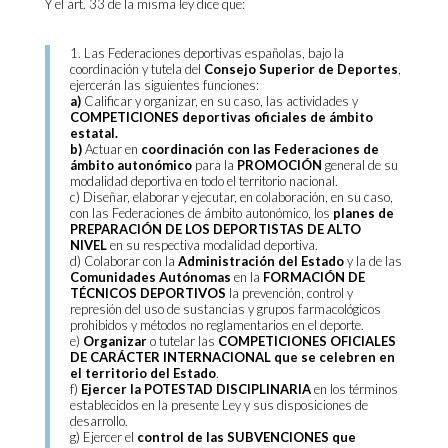
Y el art. 33 de la misma ley dice que:
1. Las Federaciones deportivas españolas, bajo la
coordinación y tutela del
Consejo Superior de Deportes
,
ejercerán las siguientes funciones:
a)
Calificar y organizar, en su caso, las actividades y
COMPETICIONES deportivas oficiales de ámbito
estatal.
b)
Actuar en
coordinación con las Federaciones de
ámbito autonómico
para la
PROMOCIÓN
general de su
modalidad deportiva en todo el territorio nacional.
c) Diseñar, elaborar y ejecutar, en colaboración, en su caso,
con las Federaciones de ámbito autonómico, los
planes de
PREPARACIÓN DE LOS DEPORTISTAS DE ALTO
NIVEL
en su respectiva modalidad deportiva.
d) Colaborar con la
Administración del Estado
y la de las
Comunidades Autónomas
en la
FORMACIÓN DE
TÉCNICOS DEPORTIVOS
la prevención, control y
represión del uso de sustancias y grupos farmacológicos
prohibidos y métodos no reglamentarios en el deporte.
e)
Organizar
o tutelar las
COMPETICIONES OFICIALES
DE CARÁCTER INTERNACIONAL que se celebren en
el territorio del Estado
.
f)
Ejercer la POTESTAD DISCIPLINARIA
en los términos
establecidos en la presente Ley y sus disposiciones de
desarrollo.
g) Ejercer el
control de las SUBVENCIONES
que