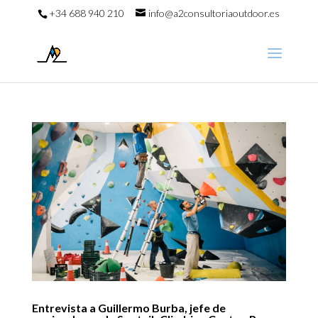
+34 688 940 210
info@a2consultoriaoutdoor.es
Entrevista a Guillermo Burba, jefe de