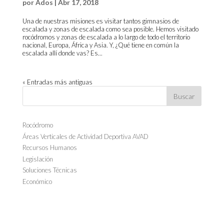
por
Ados
|
Abr 17, 2018
Una de nuestras misiones es visitar tantos gimnasios de
escalada y zonas de escalada como sea posible. Hemos visitado
rocódromos y zonas de escalada a lo largo de todo el territorio
nacional, Europa, África y Asia. Y, ¿Qué tiene en común la
escalada allí donde vas? Es...
« Entradas más antiguas
Rocódromo
Áreas Verticales de Actividad Deportiva AVAD
Recursos Humanos
Legislación
Soluciones Técnicas
Económico