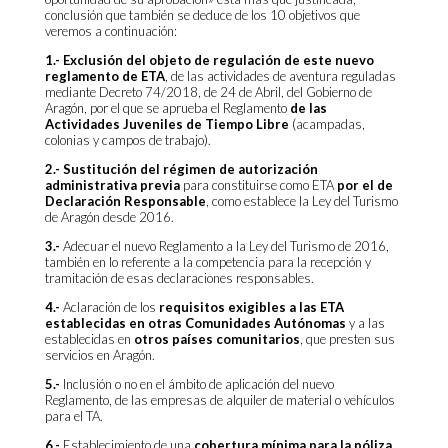
conclusión que también se deduce de los 10 objetivos que
veremos a continuación:
1.- Exclusión del objeto de regulación de este nuevo
reglamento de ETA
, de las actividades de aventura reguladas
mediante
Decreto 74/2018, de 24 de Abril, del Gobierno de
Aragón, por el que se aprueba el Reglamento
de las
Actividades Juveniles de Tiempo Libre
(acampadas,
colonias y campos de trabajo).
2.- Sustitución del régimen de autorización
administrativa previa
para constituirse como ETA
por el de
Declaración Responsable
, como establece la Ley del Turismo
de Aragón desde 2016.
3.-
Adecuar el nuevo Reglamento a la Ley del Turismo de 2016,
también en lo referente a la competencia para la recepción y
tramitación de esas declaraciones responsables.
4.-
Aclaración de los
requisitos exigibles a las ETA
establecidas en otras Comunidades Autónomas
y a las
establecidas en
otros países comunitarios
, que presten sus
servicios en Aragón.
5.-
Inclusión o no en el ámbito de aplicación del nuevo
Reglamento, de las empresas de alquiler de material o vehículos
para el TA.
6.-
Establecimiento de una
cobertura mínima para la póliza