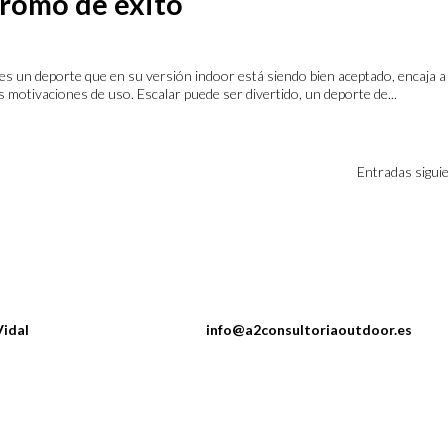
dromo de éxito
es un deporte que en su versión indoor está siendo bien aceptado, encaja a
es motivaciones de uso. Escalar puede ser divertido, un deporte de...
Entradas sigui
rlos Vidal
info@a2consultoriaoutdoor.