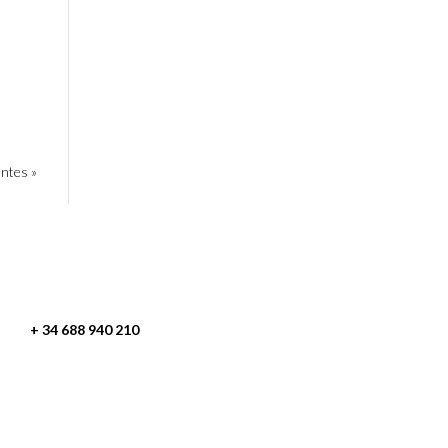
entes »
es + 34 688 940 210