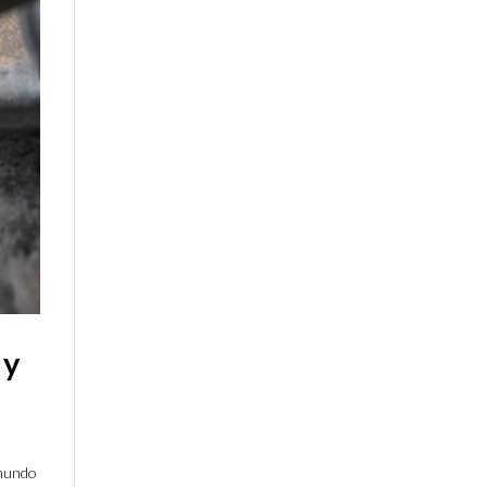
 y
 mundo