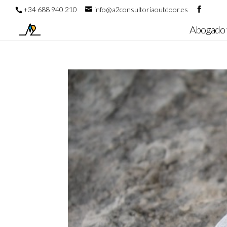
+34 688 940 210
info@a2consultoriaoutdoor.es
Abogado 