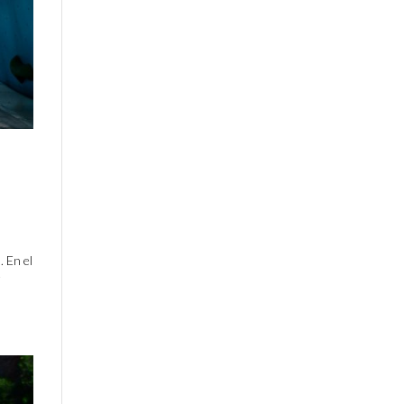
 En el
e