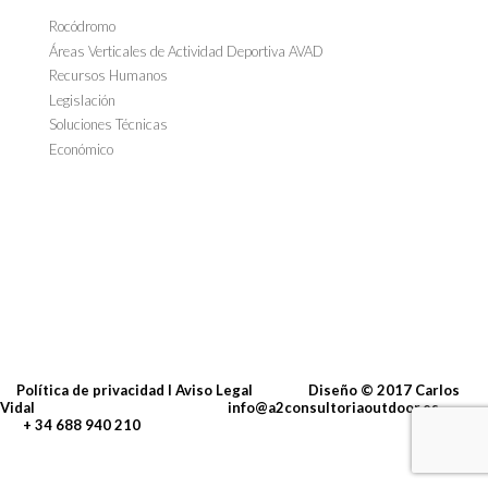
Rocódromo
Áreas Verticales de Actividad Deportiva AVAD
Recursos Humanos
Legislación
Soluciones Técnicas
Económico
Política de privacidad I Aviso Legal
Diseño
© 2017
Carlos
Vidal
info@a2consultoriaoutdoor.es
+ 34 688 940 210