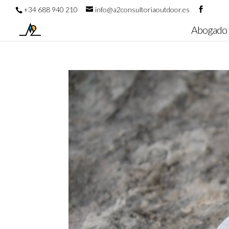
+34 688 940 210
info@a2consultoriaoutdoor.es
Abogado 