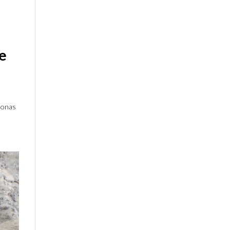
de
rsonas