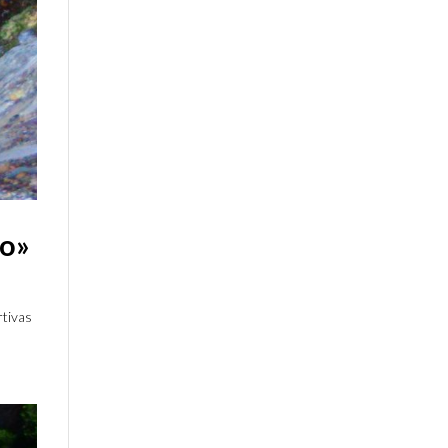
io»
rtivas