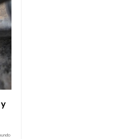
 y
 mundo