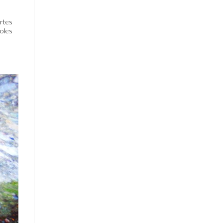
ortes
roles