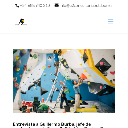
+34 688 940 210
info@a2consultoriaoutdoor.es
Entrevista a Guillermo Burba, jefe de