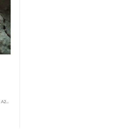
 A2...