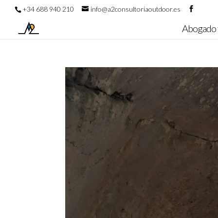
+34 688 940 210
info@a2consultoriaoutdoor.es
Abogado 