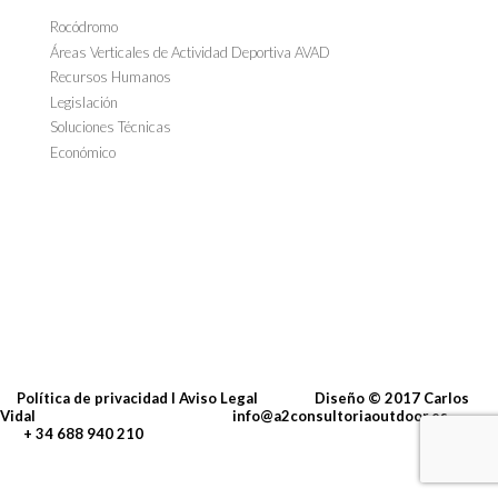
Rocódromo
Áreas Verticales de Actividad Deportiva AVAD
Recursos Humanos
Legislación
Soluciones Técnicas
Económico
Política de privacidad I Aviso Legal
Diseño
© 2017
Carlos
Vidal
info@a2consultoriaoutdoor.es
+ 34 688 940 210