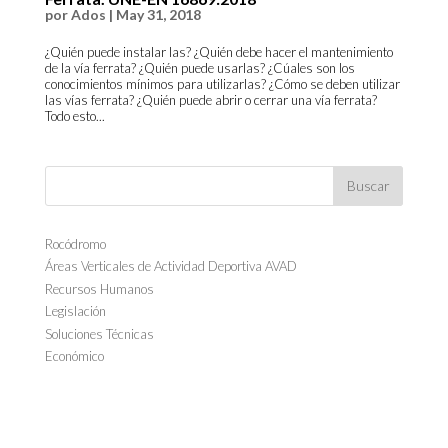
por
Ados
|
May 31, 2018
¿Quién puede instalar las? ¿Quién debe hacer el mantenimiento
de la vía ferrata? ¿Quién puede usarlas? ¿Cúales son los
conocimientos mínimos para utilizarlas? ¿Cómo se deben utilizar
las vías ferrata? ¿Quién puede abrir o cerrar una vía ferrata?
Todo esto...
Rocódromo
Áreas Verticales de Actividad Deportiva AVAD
Recursos Humanos
Legislación
Soluciones Técnicas
Económico