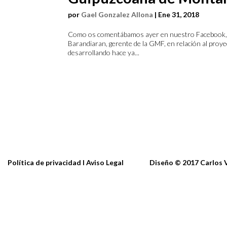
por
Gael Gonzalez Allona
|
Ene 31, 2018
Como os comentábamos ayer en nuestro Facebook, no
Barandiaran, gerente de la GMF, en relación al proy
desarrollando hace ya...
Política de privacidad I Aviso Legal
Diseño
© 2017
Ca