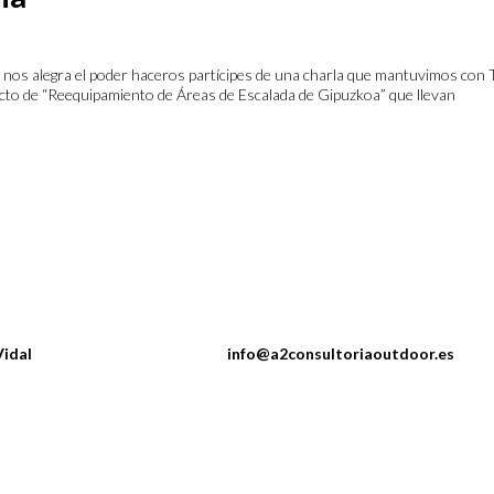
s alegra el poder haceros partícipes de una charla que mantuvimos con 
ecto de “Reequipamiento de Áreas de Escalada de Gipuzkoa” que llevan
rlos Vidal
info@a2consultoriaoutdoor.