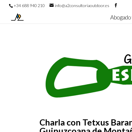
+34 688 940 210
info@a2consultoriaoutdoor.es
Abogado 
Charla con Tetxus Baran
Guipuzcoana de Monta