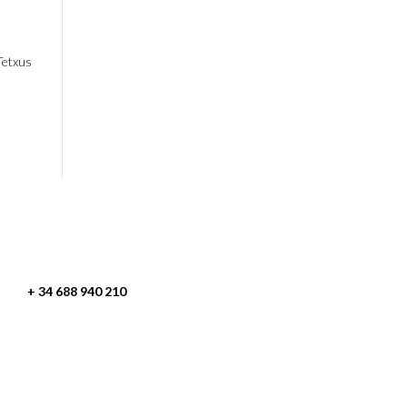
Tetxus
es + 34 688 940 210