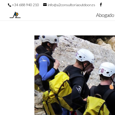
+34 688 940 210
info@a2consultoriaoutdoor.es
Abogado 