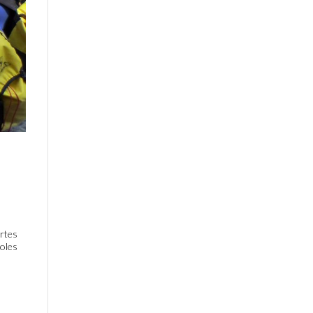
ortes
roles