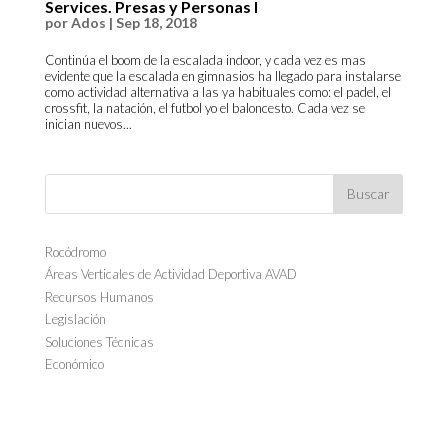
Services. Presas y Personas I
por
Ados
|
Sep 18, 2018
Continúa el boom de la escalada indoor, y cada vez es mas
evidente que la escalada en gimnasios ha llegado para instalarse
como actividad alternativa a las ya habituales como: el padel, el
crossfit, la natación, el futbol yo el baloncesto. Cada vez se
inician nuevos...
Rocódromo
Áreas Verticales de Actividad Deportiva AVAD
Recursos Humanos
Legislación
Soluciones Técnicas
Económico