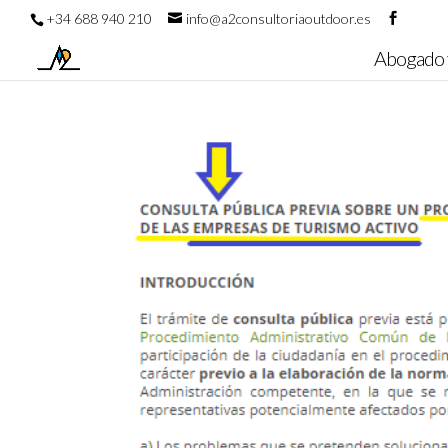
+34 688 940 210
info@a2consultoriaoutdoor.es
Abogado 