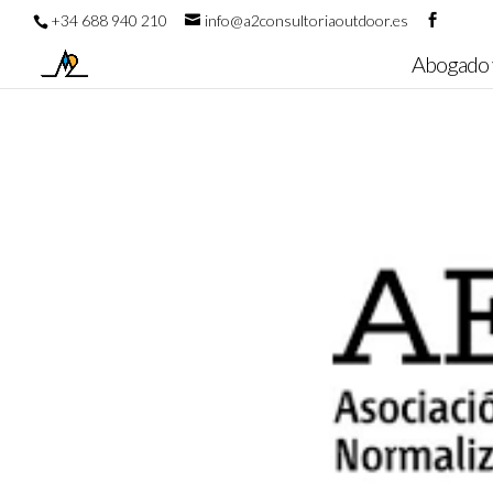
+34 688 940 210
info@a2consultoriaoutdoor.es
Abogado 