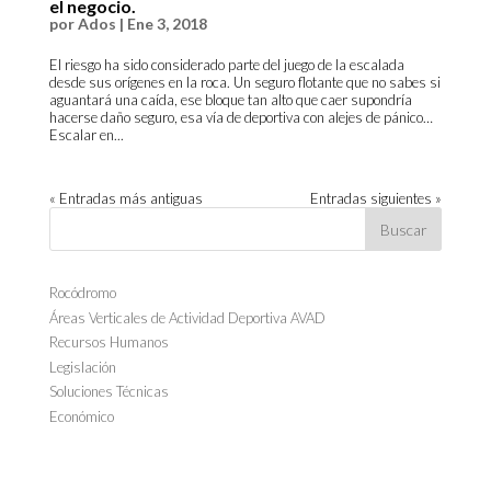
el negocio.
por
Ados
|
Ene 3, 2018
El riesgo ha sido considerado parte del juego de la escalada
desde sus orígenes en la roca. Un seguro flotante que no sabes si
aguantará una caída, ese bloque tan alto que caer supondría
hacerse daño seguro, esa vía de deportiva con alejes de pánico…
Escalar en...
« Entradas más antiguas
Entradas siguientes »
Rocódromo
Áreas Verticales de Actividad Deportiva AVAD
Recursos Humanos
Legislación
Soluciones Técnicas
Económico